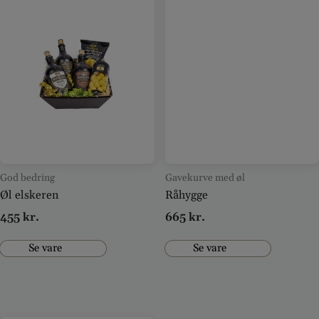
God bedring
Gavekurve med øl
Øl elskeren
Råhygge
455
kr.
665
kr.
Se vare
Se vare