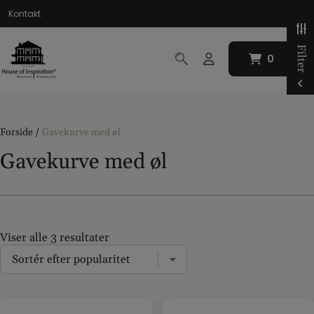
Hop
Kontakt
til
indholdet
Filter
0
0
Forside
/
Gavekurve med øl
Gavekurve med øl
Viser alle 3 resultater