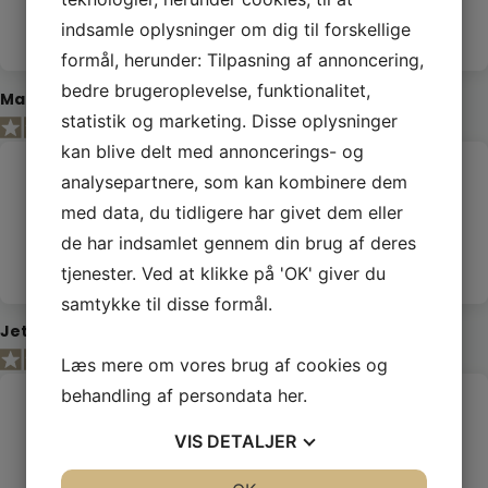
på kvalitet er uovertruffen!
indsamle oplysninger om dig til forskellige
formål, herunder: Tilpasning af annoncering,
bedre brugeroplevelse, funktionalitet,
Maria
Kunde
statistik og marketing. Disse oplysninger
kan blive delt med annoncerings- og
analysepartnere, som kan kombinere dem
Kan varmt anbefales
med data, du tidligere har givet dem eller
Altid fantastisk service og de flotteste varer og blomster. Kan
de har indsamlet gennem din brug af deres
varmt anbefales.
tjenester. Ved at klikke på 'OK' giver du
samtykke til disse formål.
Jette
Kunde
Læs mere om vores brug af cookies og
behandling af persondata
her
.
Fantastisk butik
VIS
DETALJER
Fantastisk butik. Super service og altid friske varer. Du er
sikker på succes med en buket herfra! Smukke og holder