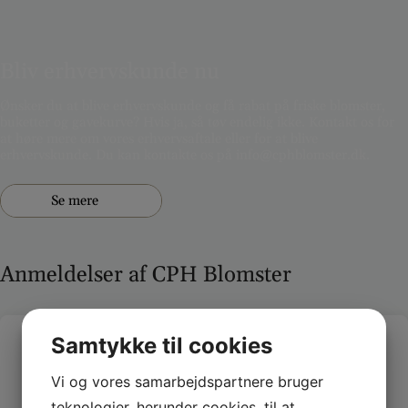
Bliv erhvervskunde nu
Ønsker du at blive erhvervskunde og få rabat på friske blomster,
buketter og gavekurve? Hvis ja, så tøv endelig ikke. Kontakt os for
at høre mere om vores erhvervsaftale eller for at blive
erhvervskunde. Du kan kontakte os på info@cphblomster.dk.
Se mere
Anmeldelser af CPH Blomster
Samtykke til cookies
Fantastisk service og blomster
Vi og vores samarbejdspartnere bruger
Fantastisk service og smukke blomster. Denne blomsterbutik
har været min go-to for alle mine buketbehov. Deres fokus
teknologier, herunder cookies, til at