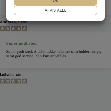
JA
NEJ
OK
JA
NEJ
længe
NØDVENDIGE
PRÆFERENCER
AFVIS ALLE
JA
NEJ
JA
NEJ
Annette
Kunde
MARKETING
STATISTIK
Super godt sted
Super godt sted. Altid smukke buketter som holder længe,
samt god service. Kan kun anbefales.
Laila
Kunde