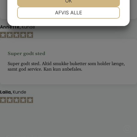
JA
NEJ
OK
JA
NEJ
længe
NØDVENDIGE
PRÆFERENCER
AFVIS ALLE
JA
NEJ
JA
NEJ
Annette
Kunde
MARKETING
STATISTIK
Super godt sted
Super godt sted. Altid smukke buketter som holder længe,
samt god service. Kan kun anbefales.
Laila
Kunde