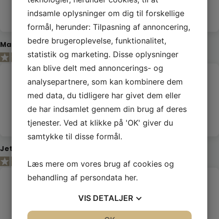
på kvalitet er uovertruffen!
indsamle oplysninger om dig til forskellige
formål, herunder: Tilpasning af annoncering,
bedre brugeroplevelse, funktionalitet,
Maria
Kunde
statistik og marketing. Disse oplysninger
kan blive delt med annoncerings- og
analysepartnere, som kan kombinere dem
Kan varmt anbefales
med data, du tidligere har givet dem eller
Altid fantastisk service og de flotteste varer og blomster. Kan
de har indsamlet gennem din brug af deres
varmt anbefales.
tjenester. Ved at klikke på 'OK' giver du
samtykke til disse formål.
Jette
Kunde
Læs mere om vores brug af cookies og
behandling af persondata
her
.
Fantastisk butik
VIS
DETALJER
Fantastisk butik. Super service og altid friske varer. Du er
sikker på succes med en buket herfra! Smukke og holder