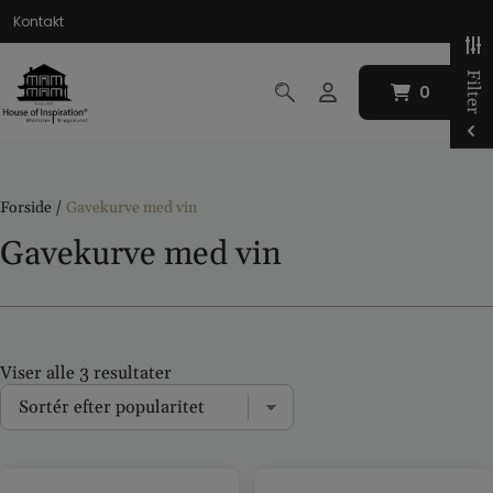
Hop
Kontakt
til
indholdet
Filter
0
0
Forside
/
Gavekurve med vin
Gavekurve med vin
Viser alle 3 resultater