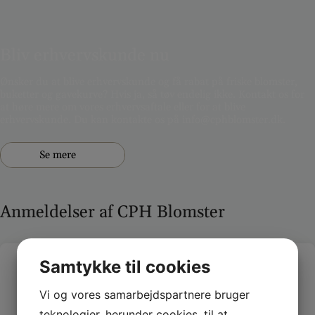
Bliv erhvervskunde nu
Ønsker du at blive erhvervskunde og få rabat på friske blomster,
buketter og gavekurve? Hvis ja, så tøv endelig ikke. Kontakt os for
at høre mere om vores erhvervsaftale eller for at blive
erhvervskunde. Du kan kontakte os på info@cphblomster.dk.
Se mere
Anmeldelser af CPH Blomster
Samtykke til cookies
Fantastisk service og blomster
Vi og vores samarbejdspartnere bruger
Fantastisk service og smukke blomster. Denne blomsterbutik
har været min go-to for alle mine buketbehov. Deres fokus
teknologier, herunder cookies, til at