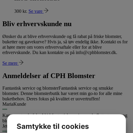
300
kr.
Se vare
Bliv erhvervskunde nu
Ønsker du at blive erhvervskunde og få rabat på friske blomster,
buketter og gavekurve? Hvis ja, så tøv endelig ikke. Kontakt os for
at høre mere om vores erhvervsaftale eller for at blive
erhvervskunde. Du kan kontakte os på info@cphblomster.dk.
Se mere
Anmeldelser af CPH Blomster
Fantastisk service og blomster
Fantastisk service og smukke
blomster. Denne blomsterbutik har været min go-to for alle mine
buketbehov. Deres fokus på kvalitet er uovertruffen!
Maria
Kunde
Kan varmt anbefales
Altid fantastisk service og de flotteste varer og
blomster. Kan varmt anbefales.
Samtykke til cookies
Jette
Kunde