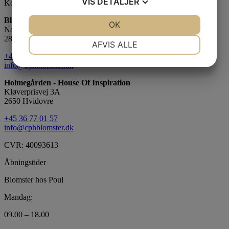
VIS
DETALJER
Kontaktinformation
Blomster hos Poul - House Of Inspiration
JA
NEJ
OK
JA
NEJ
Nærumvænge Torv 11, st.
2850 Nærum
NØDVENDIGE
PRÆFERENCER
AFVIS ALLE
+45 45 80 24 30
JA
NEJ
JA
NEJ
info@cphblomster.dk
MARKETING
STATISTIK
Holmegården - House Of Inspiration
Kløverprisvej 3A
2650 Hvidovre
+45 36 77 01 57
info@cphblomster.dk
CVR: 40093613
Åbningstider
Blomster hos Poul
Mandag:
09.00 – 18.00