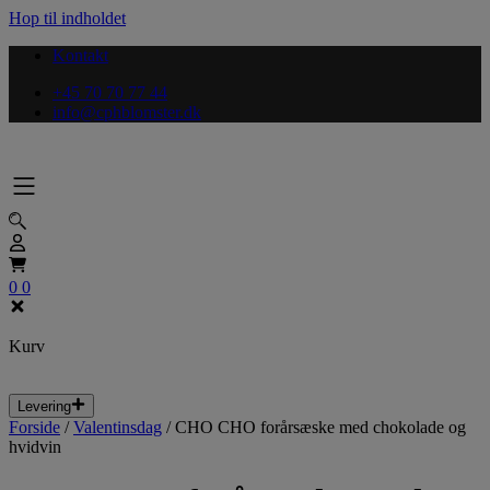
Hop til indholdet
Kontakt
+45 70 70 77 44
info@cphblomster.dk
0
0
Kurv
Levering
Forside
/
Valentinsdag
/
CHO CHO forårsæske med chokolade og
hvidvin