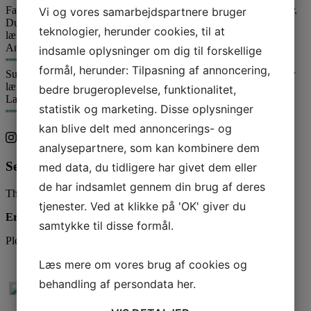
Fantastisk butik
Fantastisk butik. Super service og altid friske varer.
Vi og vores samarbejdspartnere bruger
Du er sikker på succes med en buket herfra! Smukke og holder
teknologier, herunder cookies, til at
længe
Annette
Kunde
indsamle oplysninger om dig til forskellige
formål, herunder: Tilpasning af annoncering,
Super godt sted
Super godt sted. Altid smukke buketter som holder
længe, samt god service. Kan kun anbefales.
bedre brugeroplevelse, funktionalitet,
Laila
Kunde
statistik og marketing. Disse oplysninger
kan blive delt med annoncerings- og
analysepartnere, som kan kombinere dem
Se vores Instagram
med data, du tidligere har givet dem eller
de har indsamlet gennem din brug af deres
This error message is only visible to WordPress admins
tjenester. Ved at klikke på 'OK' giver du
Error: No feed with the ID 1 found.
samtykke til disse formål.
Please go to the Instagram Feed settings page to create a feed.
Læs mere om vores brug af cookies og
behandling af persondata
her
.