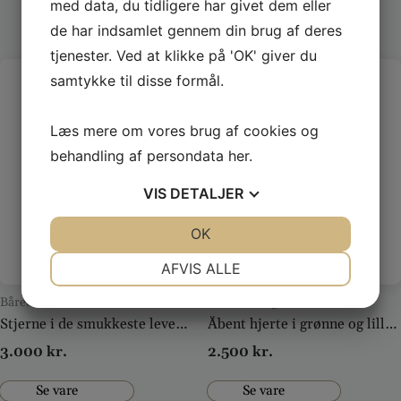
med data, du tidligere har givet dem eller
de har indsamlet gennem din brug af deres
tjenester. Ved at klikke på 'OK' giver du
samtykke til disse formål.
Læs mere om vores brug af cookies og
behandling af persondata
her
.
VIS
DETALJER
JA
NEJ
OK
JA
NEJ
NØDVENDIGE
PRÆFERENCER
AFVIS ALLE
JA
NEJ
JA
NEJ
Båredekoration
Krans til begravelse
Stjerne i de smukkeste levende grønne blomster
Åbent hjerte i grønne og lilla nuancer
MARKETING
STATISTIK
3.000
kr.
2.500
kr.
Se vare
Se vare