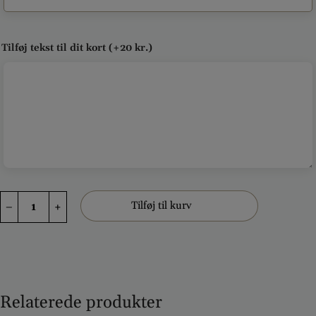
Tilføj tekst til dit kort
(+
20
kr.
)
Rundpyntet
Tilføj til kurv
–
+
krans
i
ren
hvil
og
gul
Lissianthus
antal
Relaterede produkter