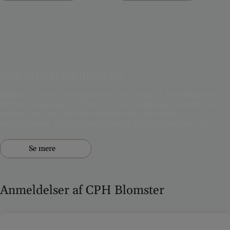
Bliv erhvervskunde nu
Ønsker du at blive erhvervskunde og få rabat på friske blomster,
buketter og gavekurve? Hvis ja, så tøv endelig ikke. Kontakt os for
at høre mere om vores erhvervsaftale eller for at blive
erhvervskunde. Du kan kontakte os på info@cphblomster.dk.
Se mere
Anmeldelser af CPH Blomster