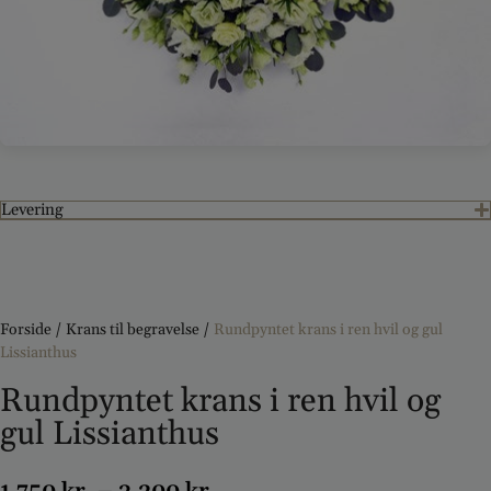
Levering
Forside
/
Krans til begravelse
/
Rundpyntet krans i ren hvil og gul
Lissianthus
Rundpyntet krans i ren hvil og
gul Lissianthus
1.750
kr.
–
3.200
kr.