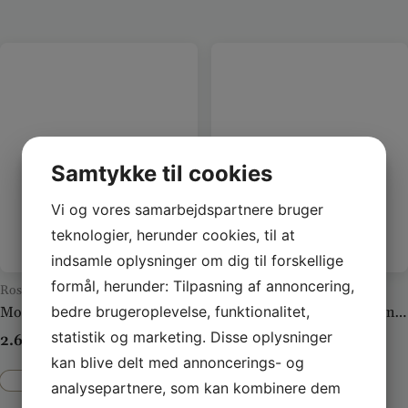
Samtykke til cookies
Vi og vores samarbejdspartnere bruger
teknologier, herunder cookies, til at
indsamle oplysninger om dig til forskellige
formål, herunder: Tilpasning af annoncering,
Roser
Blomster til begravelse
bedre brugeroplevelse, funktionalitet,
Moderne mark stil i pink, hvid og gul
Bårebuket i blå og lilla nuancer
statistik og marketing. Disse oplysninger
2.600
kr.
–
5.900
kr.
350
kr.
–
800
kr.
kan blive delt med annoncerings- og
Se vare
Se vare
analysepartnere, som kan kombinere dem